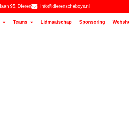
hlaan 95, Dieren
info@dierenscheboys.nl
Teams
Lidmaatschap
Sponsoring
Websh
RACHTIG,
RUK
J
 BOYS!