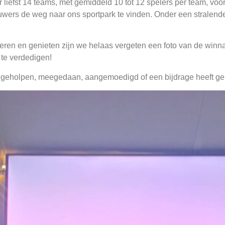
iefst 14 teams, met gemiddeld 10 tot 12 spelers per team, voo
uwers de weg naar ons sportpark te vinden. Onder een stralend
seren en genieten zijn we helaas vergeten een foto van de winn
 te verdedigen!
 geholpen, meegedaan, aangemoedigd of een bijdrage heeft gel