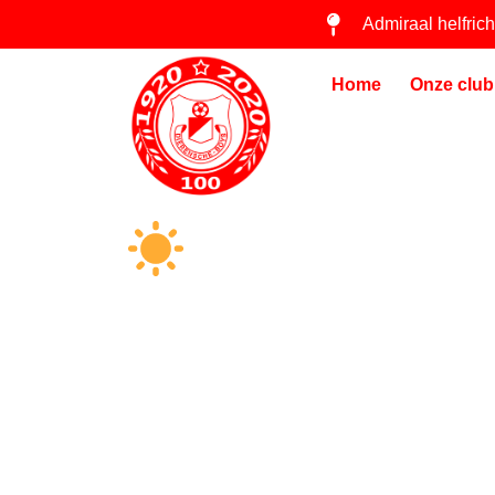
Admiraal helfric
Home
Onze club
WAT EEN P
MAAR OOK D
WEEKEND BI
DIERENSCHE