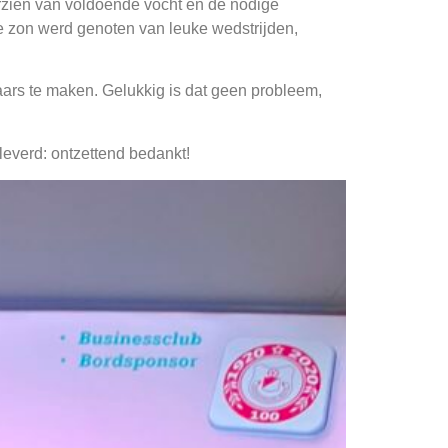
rzien van voldoende vocht en de nodige
e zon werd genoten van leuke wedstrijden,
aars te maken. Gelukkig is dat geen probleem,
everd: ontzettend bedankt!