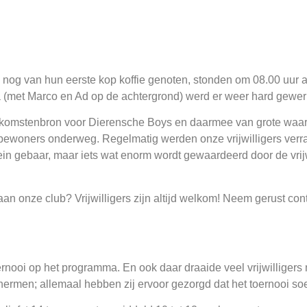
nog van hun eerste kop koffie genoten, stonden om 08.00 uur alw
 (met Marco en Ad op de achtergrond) werd er weer hard gewerkt
inkomstenbron voor Dierensche Boys en daarmee van grote waar
bewoners onderweg. Regelmatig werden onze vrijwilligers verra
klein gebaar, maar iets wat enorm wordt gewaardeerd door de vri
 aan onze club? Vrijwilligers zijn altijd welkom! Neem gerust co
oernooi op het programma. En ook daar draaide veel vrijwilliger
rmen; allemaal hebben zij ervoor gezorgd dat het toernooi soe