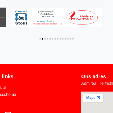
 links
Ons adres
Admiraal Helfric
tuur
gsschema