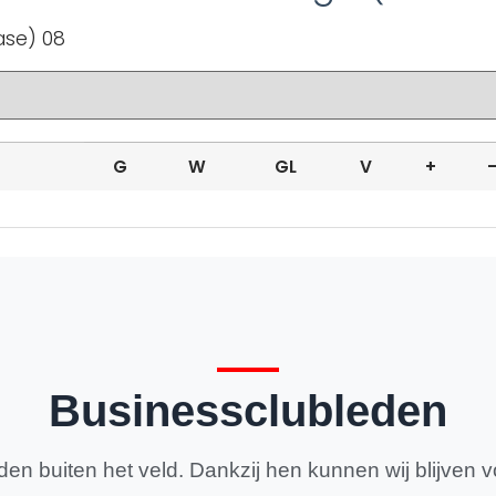
ase) 08
G
W
GL
V
+
Businessclubleden
en buiten het veld. Dankzij hen kunnen wij blijven v