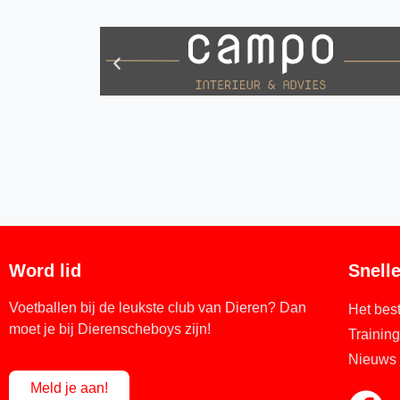
Word lid
Snelle
Voetballen bij de leukste club van Dieren? Dan
Het bes
moet je bij Dierenscheboys zijn!
Trainin
Nieuws
Meld je aan!