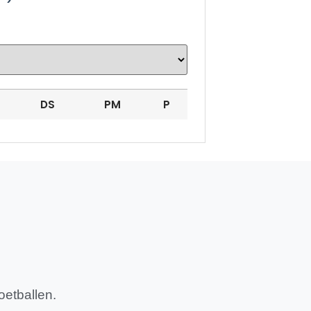
-
DS
PM
P
oetballen.