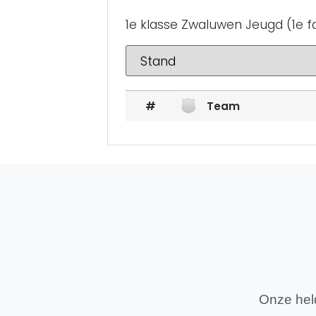
1e klasse Zwaluwen Jeugd (1e f
#
Team
Onze held