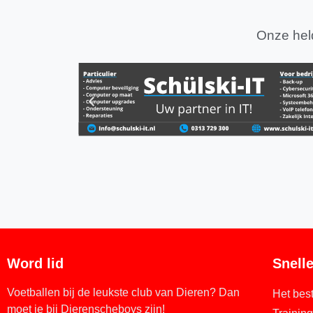
Onze held
Word lid
Snelle
Voetballen bij de leukste club van Dieren? Dan
Het bes
moet je bij Dierenscheboys zijn!