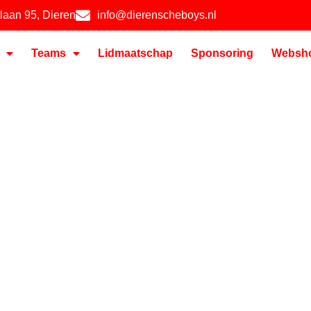
hlaan 95, Dieren
info@dierenscheboys.nl
Teams
Lidmaatschap
Sponsoring
Websh
BOYS JO14 –
/2026