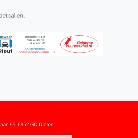
oetballen.
hlaan 95, 6952 GD Dieren