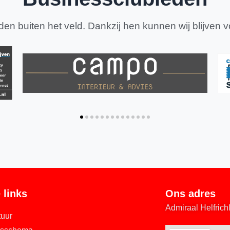
en buiten het veld. Dankzij hen kunnen wij blijven v
 links
Ons adres
Admiraal Helfric
tuur