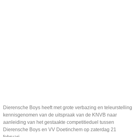
KNVB NA
GESTAAKT DUEL
TEGEN VV
DOETINCHEM
Dierensche Boys heeft met grote verbazing en teleurstelling
kennisgenomen van de uitspraak van de KNVB naar
aanleiding van het gestaakte competitieduel tussen
Dierensche Boys en VV Doetinchem op zaterdag 21
februari.