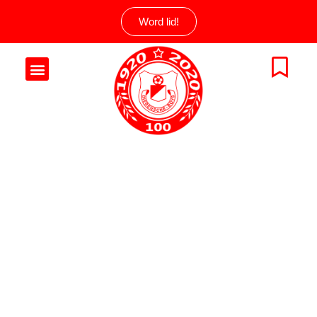
Word lid!
DIERENSCHE
BOYS
REAGEERT OP
UITSPRAAK