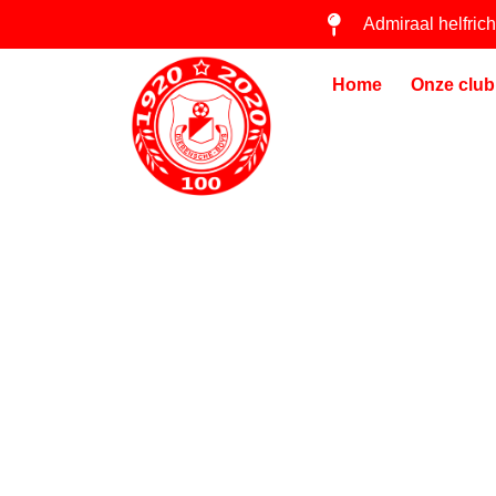
Admiraal helfric
Home
Onze club
NOU JA ZEG
KREGEN VAN
UIT SPANJE!