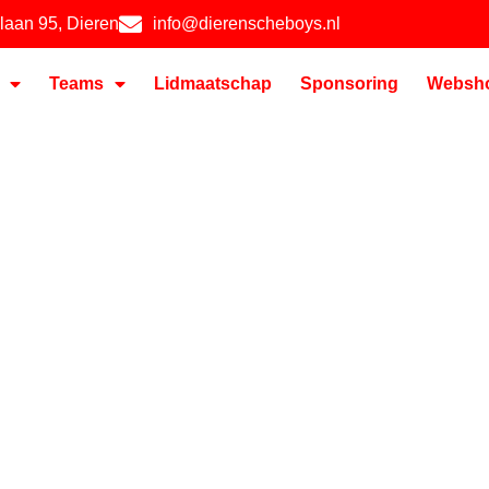
hlaan 95, Dieren
info@dierenscheboys.nl
Teams
Lidmaatschap
Sponsoring
Websh
…WIJ
DAAG POST