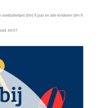
e voetballertjes (t/m) 9 jaar en alle kinderen (t/m 9
waad, toch?