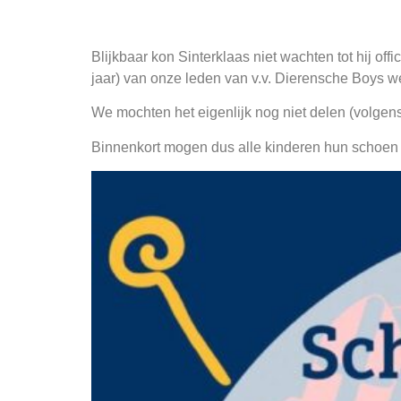
Blijkbaar kon Sinterklaas niet wachten tot hij offic
jaar) van onze leden van v.v. Dierensche Boys w
We mochten het eigenlijk nog niet delen (volgen
Binnenkort mogen dus alle kinderen hun schoen 